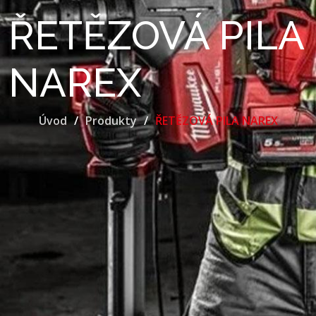
ŘETĚZOVÁ PILA
NAREX
Úvod
Produkty
ŘETĚZOVÁ PILA NAREX